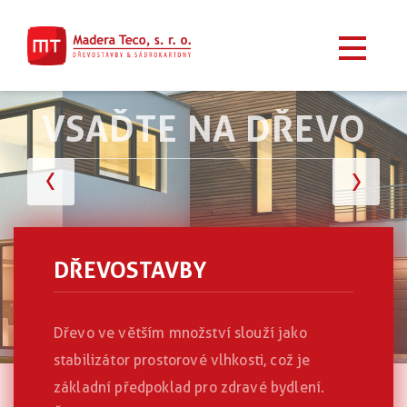
VSAĎTE NA DŘEVO
DŘEVOSTAVBY
Dřevo ve větším množství slouží jako
stabilizátor prostorové vlhkosti, což je
základní předpoklad pro zdravé bydlení.