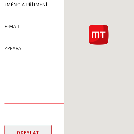
JMÉNO A PŘÍJMENÍ
E-MAIL
Please l
ZPRÁVA