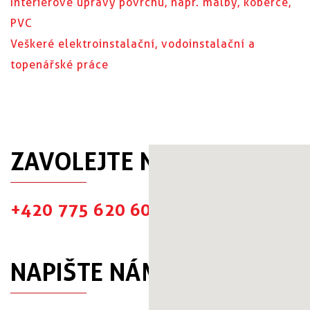
Interiérové úpravy povrchů, např. malby, koberce,
PVC
Veškeré elektroinstalační, vodoinstalační a
topenářské práce
ZAVOLEJTE NÁM
+420 775 620 601
NAPIŠTE NÁM